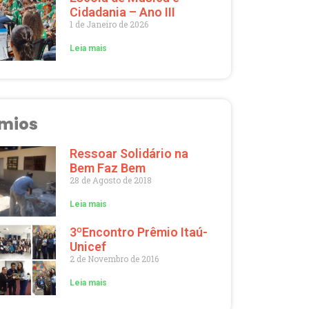
Cidadania – Ano III
1 de Janeiro de 2026
Leia mais
mios
Ressoar Solidário na
Bem Faz Bem
28 de Agosto de 2018
Leia mais
3ºEncontro Prêmio Itaú-
Unicef
2 de Novembro de 2016
Leia mais