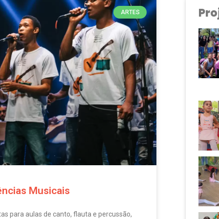
Pro
ARTES
ências Musicais
 para aulas de canto, flauta e percussão,