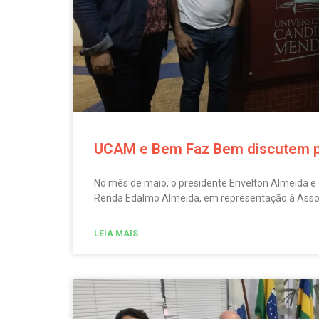
UCAM e Bem Faz Bem discutem p
No mês de maio, o presidente Erivelton Almeida e
Renda Edalmo Almeida, em representação à Ass
LEIA MAIS