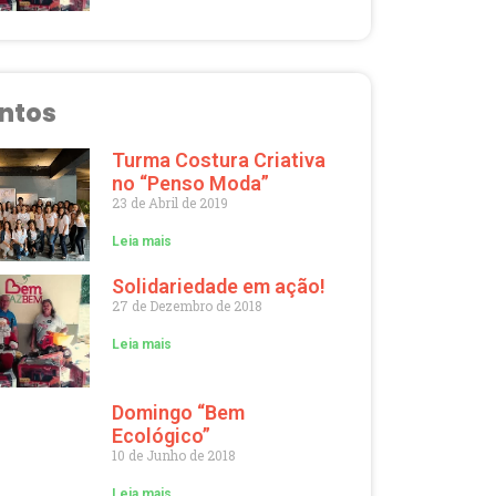
ntos
Turma Costura Criativa
no “Penso Moda”
23 de Abril de 2019
Leia mais
Solidariedade em ação!
27 de Dezembro de 2018
Leia mais
Domingo “Bem
Ecológico”
10 de Junho de 2018
Leia mais