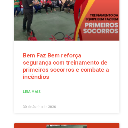
Bem Faz Bem reforça
segurança com treinamento de
primeiros socorros e combate a
incêndios
LEIA MAIS
30 de Junho de 2026