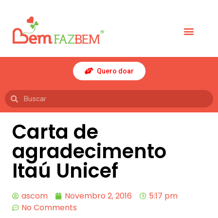
Quero doar
Carta de
agradecimento
Itaú Unicef
ascom
Novembro 2, 2016
5:17 pm
No Comments