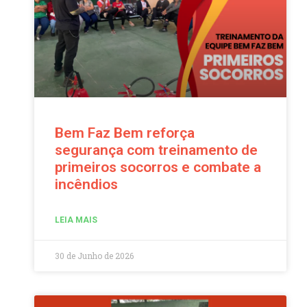
Bem Faz Bem reforça
segurança com treinamento de
primeiros socorros e combate a
incêndios
LEIA MAIS
30 de Junho de 2026