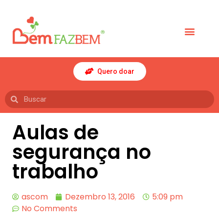
Quero doar
Aulas de
segurança no
trabalho
ascom
Dezembro 13, 2016
5:09 pm
No Comments