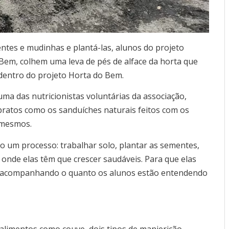
ntes e mudinhas e plantá-las, alunos do projeto
Bem, colhem uma leva de pés de alface da horta que
 dentro do projeto Horta do Bem.
a das nutricionistas voluntárias da associação,
ratos como os sanduíches naturais feitos com os
 mesmos.
do um processo: trabalhar solo, plantar as sementes,
 onde elas têm que crescer saudáveis. Para que elas
s acompanhando o quanto os alunos estão entendendo
alimentos como couve, dois tipos de manjericão,