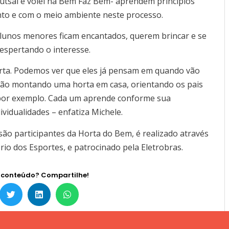
futsal e vôlei na Bem Faz Bem- aprendem princípios
to e com o meio ambiente neste processo.
alunos menores ficam encantados, querem brincar e se
 despertando o interesse.
orta. Podemos ver que eles já pensam em quando vão
estão montando uma horta em casa, orientando os pais
por exemplo. Cada um aprende conforme sua
ividualidades – enfatiza Michele.
são participantes da Horta do Bem, é realizado através
ério dos Esportes, e patrocinado pela Eletrobras.
 conteúdo? Compartilhe!