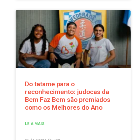
Do tatame para o
reconhecimento: judocas da
Bem Faz Bem são premiados
como os Melhores do Ano
LEIA MAIS