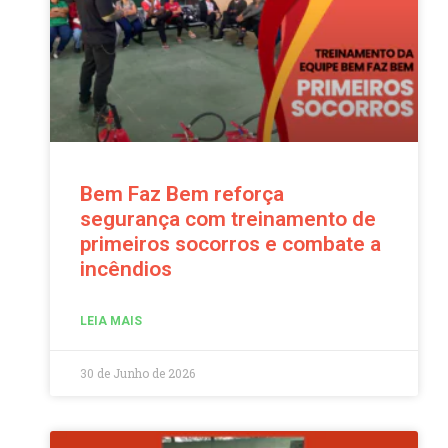
Bem Faz Bem reforça
segurança com treinamento de
primeiros socorros e combate a
incêndios
LEIA MAIS
30 de Junho de 2026